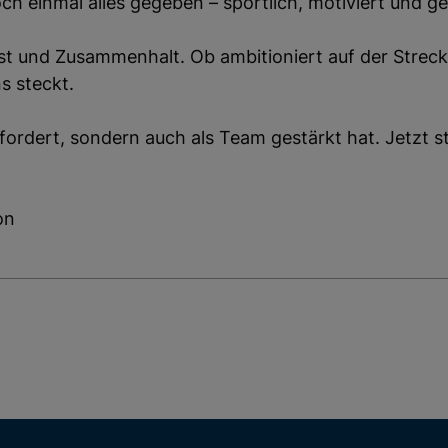
 einmal alles gegeben – sportlich, motiviert und geme
ie können auswählen, welche optionalen Cookies Sie
ulassen möchten, indem Sie die Schaltfläche „Consent-
ist und Zusammenhalt. Ob ambitioniert auf der Streck
anager“ anklicken.
s steckt.
Notwendige Cookies
Analyse Cookies
fordert, sondern auch als Team gestärkt hat. Jetzt sta
ALLE AUSWÄHLEN
on
ABLEHNEN
SPEICHERN
Details anzeigen
Impressum
|
Datenschutz