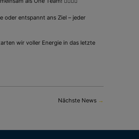
insam als One Team! 🏃‍♂️🏃‍♀️
e oder entspannt ans Ziel – jeder
rten wir voller Energie in das letzte
Nächste News
→