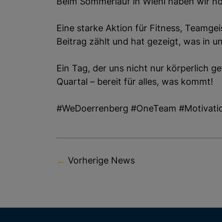
Beim Sommerlauf in Wiehl haben wir noch
S
z
Eine starke Aktion für Fitness, Teamge
M
Beitrag zählt und hat gezeigt, was in un
Ein Tag, der uns nicht nur körperlich ge
Quartal – bereit für alles, was kommt!
#WeDoerrenberg
#OneTeam
#Motivati
←
Vorherige News