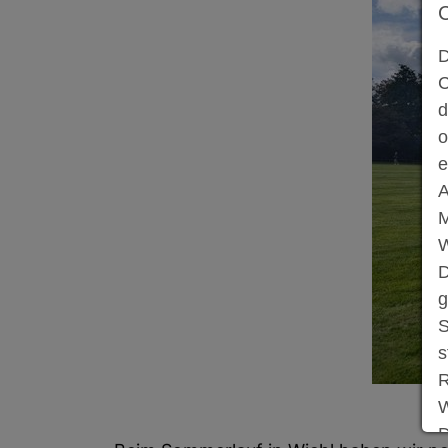
D
C
d
o
e
A
M
W
D
g
S
s
R
W
D