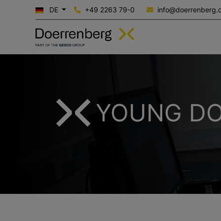
DE
+49 2263 79-0
info@doerrenberg.
YOUNG D