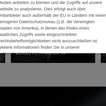
edien anbieten zu können und die Zugriffe auf unsere
ebsite zu analysieren. Dies erfolgt auch über
rittanbieter auch außerhalb der EU in Ländern mit eine
eringeren Datenschutzniveau (z.B. die Vereinigten
taaten von Amerika), in denen das Risiko eines
taatlichen Zugriffs sowie eingeschränkter
echtsbehelfsmöglichkeiten nicht auszuschließen ist.
eitere Informationen finden Sie in unserer
WERKSTOFFPRÜFER*IN
atenschutzerklärung.
Als Werkstoffprüfer*in in der Wärmebehandlung
ie können auswählen, welche optionalen Cookies Sie
veränderst und prüfst du die Eigenschaften von
ulassen möchten, indem Sie die Schaltfläche „Consent-
Werkstücken aus Stahl, Kupfer und Aluminium.
Du lernen verschiedenste Prüfverfahren kennen
anager“ anklicken.
und bekommst…
Notwendige Cookies
Analyse Cookies
ALLE AUSWÄHLEN