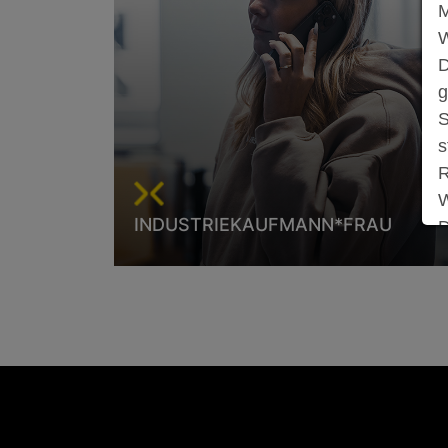
M
W
D
g
S
s
R
W
INDUSTRIEKAUFMANN*FRAU
D
Als Industriekaufmann/Industriekauffrau lernst
S
du bei uns während deiner Ausbildung alle
z
kaufmännischen Abteilungen kennen. Du lernst
den Verkauf und Einkauf kennen, verbringst
M
deine Zeit in der…