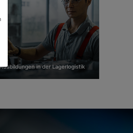
m
Ausbildungen in der Lagerlogistik
Als Auszubildende im Bereich der Lagerlogistik
lernst du alle unsere Logistikprozesse von
Grund auf kennen. Du nimmst Waren an und
prüfst Lieferdokumente, kontrollierst Mengen
und Beschaffenheiten…